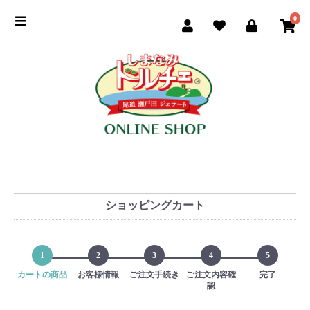
0
季節のおすすめ
商品一覧
ご利用ガイド
お買い物手順
よくある質問
ショッピングカート
ドルチェ公式サイト
1
2
3
4
5
カートの商品
お客様情報
ご注文手続き
ご注文内容確
完了
認