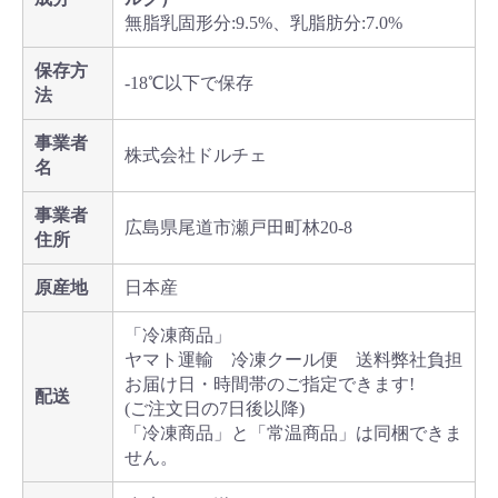
無脂乳固形分:9.5%、乳脂肪分:7.0%
保存方
-18℃以下で保存
法
事業者
株式会社ドルチェ
名
事業者
広島県尾道市瀬戸田町林20-8
住所
原産地
日本産
「冷凍商品」
ヤマト運輸 冷凍クール便 送料弊社負担
お届け日・時間帯のご指定できます!
配送
(ご注文日の7日後以降)
「冷凍商品」と「常温商品」は同梱できま
せん。