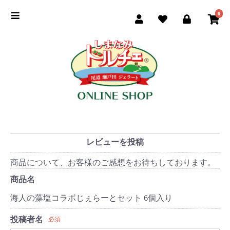
0
季節のおすすめ
商品一覧
ご利用ガイド
お買い物手順
よくある質問
レビューを投稿
商品について、お客様のご感想をお待ちしております。
ドルチェ公式サイト
商品名
海人の藻塩コラボじぇらーとセット 6個入り
投稿者名
必須